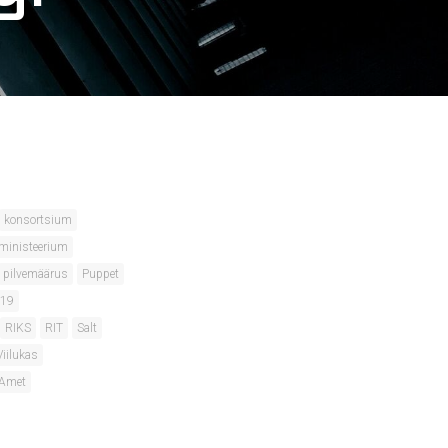
konsortsium
ministeerium
pilvemäärus
Puppet
019
RIKS
RIT
Salt
Viilukas
 Amet