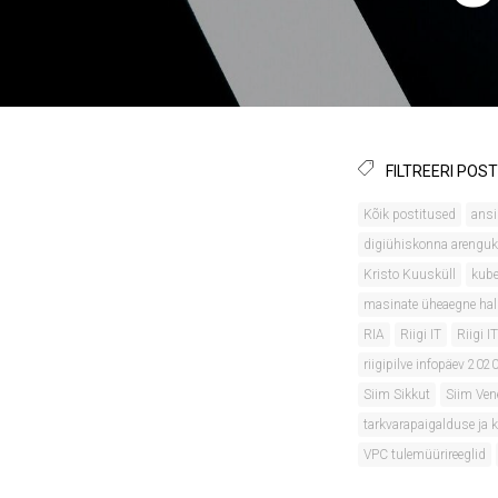
FILTREERI POST
Kõik postitused
ansi
digiühiskonna arengu
Kristo Kuusküll
kube
masinate üheaegne ha
RIA
Riigi IT
Riigi 
riigipilve infopäev 202
Siim Sikkut
Siim Ven
tarkvarapaigalduse ja 
VPC tulemüürireeglid