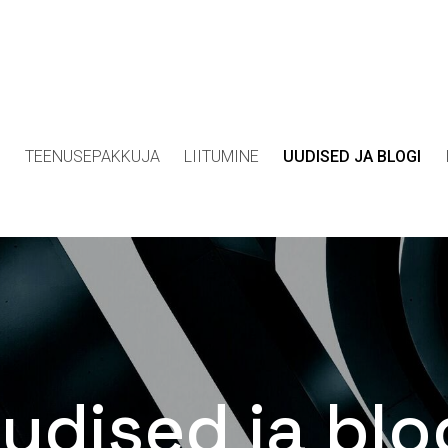
D
TEENUSEPAKKUJA
LIITUMINE
UUDISED JA BLOGI
udised ja blo