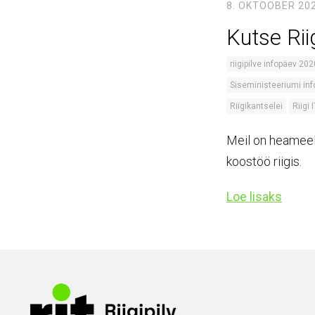
8. OKTOOBER 20
Kutse Rii
riigipilve infopäev 202
Siseministeeriumi in
Riigikantselei
Riigi 
Meil on heameel 
koostöö riigis.
Loe lisaks