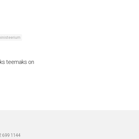
inisteerium
vaks teemaks on
72 699 1144