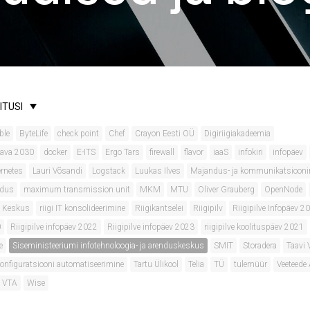
ITUSI
ble
ByteLife
check point
Chef
Crayon Eesti OÜ
Digiriigiakadeemia
kava 2030
docker
E-ITS
Ergo Tars
firewall
flavor
iaaS
infokiri
infopäev
rnetes
Lauri Võsandi
Logstack
Luukas Ilves
Majandus- ja kommunikatsiooni
ldus
maximum transmission unit
MKM
MTU
Oliver Grauberg
OpenNode
IT Keskus
riigi IT konsolideerimine
Riigikantselei
Riigipilv
Riigipilve Infopäev 2
0
Riigipilve infopäev 2022
Riigipilve infopäev 2023
riigipilve koolituspäev 2021
e
Siseministeeriumi infotehnoloogia- ja arenduskeskus
SMIT
Storadera
Taavi 
konfiguratsiooni automatiseerimine
Tartu Ülikool
Telia
TÜ
tulemüür
Veeteede
VTA
Wise