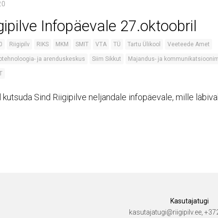
20
gipilve Infopäevale 27.oktoobril
0
Riigipilv
RIKS
MKM
SMIT
VTA
TÜ
Tartu Ülikool
Veeteede Amet
fotehnoloogia- ja arenduskeskus
Siim Sikkut
Majandus- ja kommunikatsioonim
IT
kutsuda Sind Riigipilve neljandale infopäevale, mille läbi
Kasutajatugi
kasutajatugi@riigipilv.ee, +3