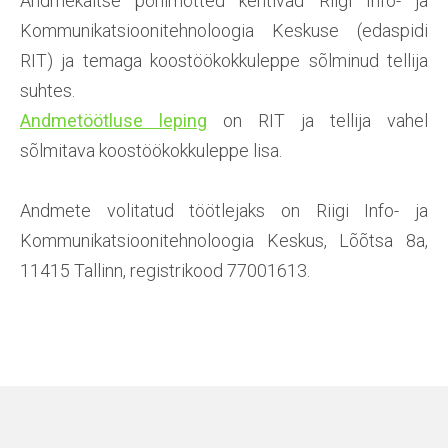
Andmekaitse põhimõtted kehtivad Riigi Info- ja
Kommunikatsioonitehnoloogia Keskuse (edaspidi
RIT) ja temaga koostöökokkuleppe sõlminud tellija
suhtes.
Andmetöötluse leping
on RIT ja tellija vahel
sõlmitava koostöökokkuleppe lisa.
Andmete volitatud töötlejaks on Riigi Info- ja
Kommunikatsioonitehnoloogia Keskus, Lõõtsa 8a,
11415 Tallinn, registrikood 77001613.