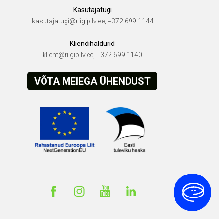
Kasutajatugi
kasutajatugi@riigipilv.ee, +372 699 1144
Kliendihaldurid
klient@riigipilv.ee, +372 699 1140
VÕTA MEIEGA ÜHENDUST