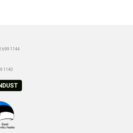
72 699 1144
699 1140
ENDUST