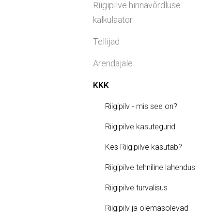
Riigipilve hinnavõrdluse
kalkulaator
Tellijad
Arendajale
KKK
Riigipilv - mis see on?
Riigipilve kasutegurid
Kes Riigipilve kasutab?
Riigipilve tehniline lahendus
Riigipilve turvalisus
Riigipilv ja olemasolevad