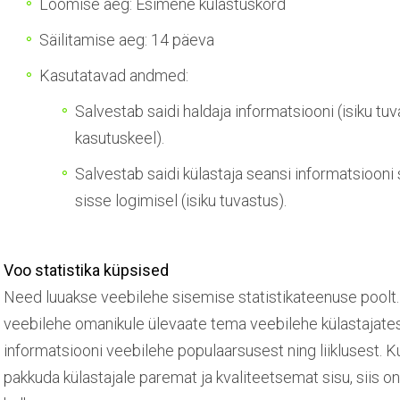
Loomise aeg: Esimene külastuskord
Säilitamise aeg: 14 päeva
Kasutatavad andmed:
Salvestab saidi haldaja informatsiooni (isiku t
kasutuskeel).
Salvestab saidi külastaja seansi informatsiooni
sisse logimisel (isiku tuvastus).
Voo statistika küpsised
Need luuakse veebilehe sisemise statistikateenuse pool
veebilehe omanikule ülevaate tema veebilehe külastajate
informatsiooni veebilehe populaarsusest ning liiklusest. K
pakkuda külastajale paremat ja kvaliteetsemat sisu, siis on