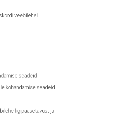
kordi veebilehel.
handamise seadeid
tele kohandamise seadeid
ilehe ligipääsetavust ja