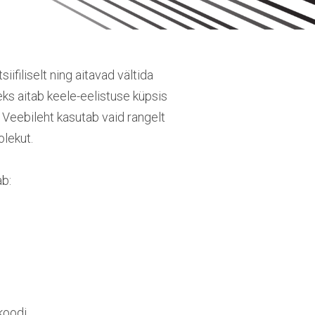
filiselt ning aitavad vältida
eks aitab keele-eelistuse küpsis
 Veebileht kasutab vaid rangelt
olekut.
ab:
koodi.