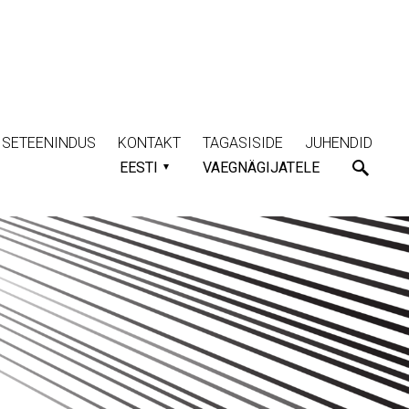
ISETEENINDUS
KONTAKT
TAGASISIDE
JUHENDID
EESTI
VAEGNÄGIJATELE