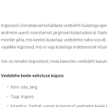
Küpsised võimaldavad kohaldada veebilehti külastaja-spetsii
andmete uuesti sisestamist järgmisel külastuskorral. Näit
meelde jätta, mis keeles külastaja veebilehte näha soovib.
vajalikke küpsised, mis ei vaja külastaja eraldiseisvat nõus
Siin on nimekiri küpsistest, mida käesolev veebileht kasut
Veebilehe keele-eelistuse küpsis
Nimi: site_lang
Tüüp: Küpsis
Kirjeldus: Säilitab viimati külastatud veebilehe keele 