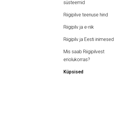
süsteemid
Riigipilve teenuse hind
Riigipilv ja e-riik
Riigipilv ja Eesti inimesed
Mis saab Riigipilvest
eriolukorras?
Küpsised