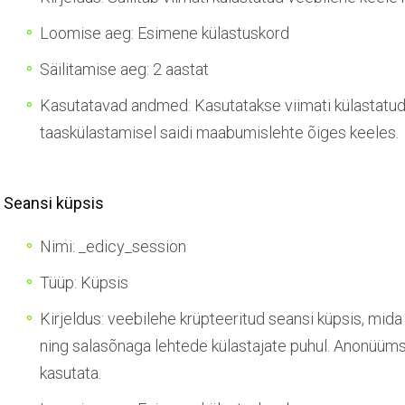
Loomise aeg: Esimene külastuskord
Säilitamise aeg: 2 aastat
Kasutatavad andmed: Kasutatakse viimati külastatud
taaskülastamisel saidi maabumislehte õiges keeles.
Seansi küpsis
Nimi: _edicy_session
Tüüp: Küpsis
Kirjeldus: veebilehe krüpteeritud seansi küpsis, mid
ning salasõnaga lehtede külastajate puhul. Anonüümse
kasutata.