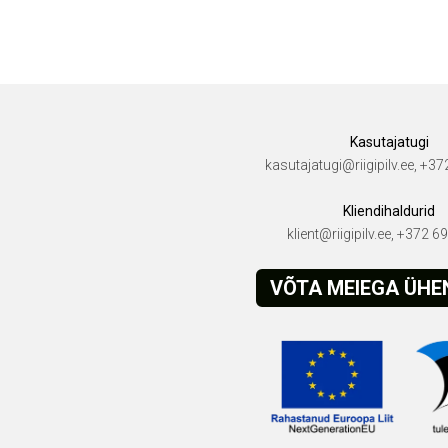
Kasutajatugi
kasutajatugi@riigipilv.ee, +3
Kliendihaldurid
klient@riigipilv.ee, +372 
VÕTA MEIEGA ÜH