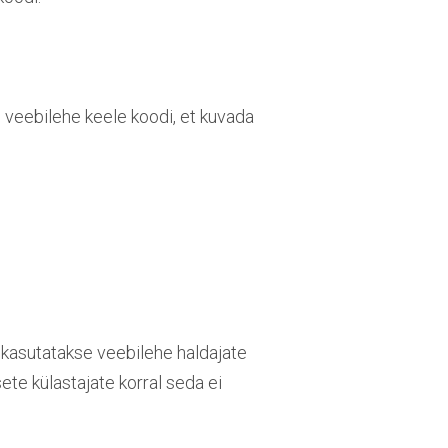
 veebilehe keele koodi, et kuvada
a kasutatakse veebilehe haldajate
te külastajate korral seda ei