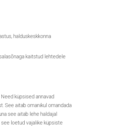
uvastus, halduskeskkonna
 salasõnaga kaitstud lehtedele
t. Need küpsised annavad
st. See aitab omanikul omandada
una see aitab lehe haldajal
 see loetud vajalike küpsiste