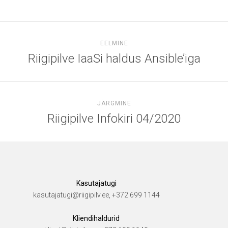
EELMINE
Riigipilve IaaSi haldus Ansible’iga
JÄRGMINE
Riigipilve Infokiri 04/2020
Kasutajatugi
kasutajatugi@riigipilv.ee, +372 699 1144
Kliendihaldurid