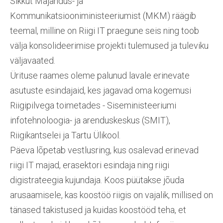
Sikkut Majandus- ja
Kommunikatsiooniministeeriumist (MKM) räägib
teemal, milline on Riigi IT praegune seis ning toob
välja konsolideerimise projekti tulemused ja tuleviku
väljavaated.
Ürituse raames oleme palunud lavale erinevate
asutuste esindajaid, kes jagavad oma kogemusi
Riigipilvega toimetades - Siseministeeriumi
infotehnoloogia- ja arenduskeskus (SMIT),
Riigikantselei ja Tartu Ülikool.
Päeva lõpetab vestlusring, kus osalevad erinevad
riigi IT majad, erasektori esindaja ning riigi
digistrateegia kujundaja. Koos püütakse jõuda
arusaamisele, kas koostöö riigis on vajalik, millised on
tänased takistused ja kuidas koostööd teha, et