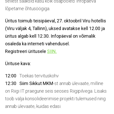
sellest saaksid kasu kõik osapooled. Infopäeva
lõpetame õhtusöögiga.
Üritus toimub teisipäeval, 27. oktoobril Viru hotellis
(Viru väljak 4, Tallinn), uksed avatakse kell 12.00 ja
üritus algab kell 12.30. Infopäeval on võimalik
osaleda ka interneti vahendusel.
Registreeri üritusele
SIIN.
Ürituse kava:
12:00
Toekas tervituskohv
12:30
Siim Sikkut MKM
-st annab ülevaate, milline
on Riigi IT praegune seis seoses Riigipilvega. Lisaks
toob välja konsolideerimise projekti tulemused ning
annab ülevaate, kuidas edasi.