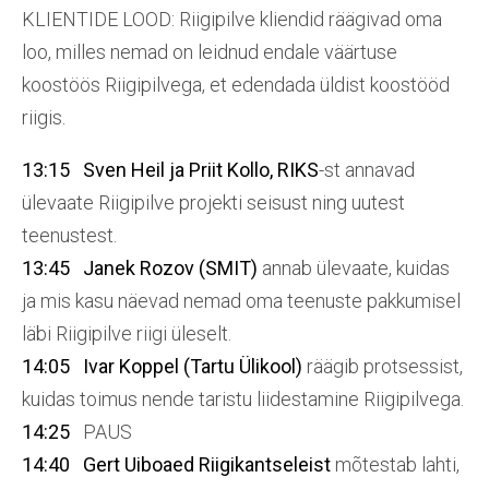
KLIENTIDE LOOD: Riigipilve kliendid räägivad oma
loo, milles nemad on leidnud endale väärtuse
koostöös Riigipilvega, et edendada üldist koostööd
riigis.
13:15
Sven Heil ja Priit Kollo, RIKS
-st annavad
ülevaate Riigipilve projekti seisust ning uutest
teenustest.
13:45
Janek Rozov (SMIT)
annab ülevaate, kuidas
ja mis kasu näevad nemad oma teenuste pakkumisel
läbi Riigipilve riigi üleselt.
14:05
Ivar Koppel (Tartu Ülikool)
räägib protsessist,
kuidas toimus nende taristu liidestamine Riigipilvega.
14:25
PAUS
14:40
Gert Uiboaed Riigikantseleist
mõtestab lahti,