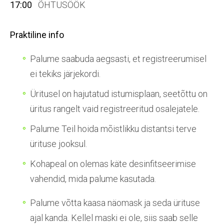
17:00
ÕHTUSÖÖK
Praktiline info
Palume saabuda aegsasti, et registreerumisel
ei tekiks järjekordi.
Üritusel on hajutatud istumisplaan, seetõttu on
üritus rangelt vaid registreeritud osalejatele.
Palume Teil hoida mõistlikku distantsi terve
ürituse jooksul.
Kohapeal on olemas käte desinfitseerimise
vahendid, mida palume kasutada.
Palume võtta kaasa näomask ja seda ürituse
ajal kanda. Kellel maski ei ole, siis saab selle