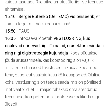
kuidas kasutada Riigipilve taristut üleriigilise teenuse
ehitamisel.
15:10
Sergei Butenko (Dell EMC) visioniseerib
, et
kuidas tegelikult võiks edasi minna!
15:50
PAUS
16:05
Infopäeva lõpetab
VESTLUSRING, kus
osalevad erinevad riigi IT majad, erasektori esindaja
ning riigi digistrateegia kujundaja
. Koos püütakse
jõuda arusaamisele, kas koostöö riigis on vajalik,
millised on tänased takistused ja kuidas koostööd
teha, et sellest saaksid kasu kõik osapooled. Olulisel
kohal vestlusringis on teada saada, mis on põhilised
motivaatorid, et IT majad tahaksid oma arendatud
teenuseid, kompetentse ja protsesse pakkuda riigi
üleselt.