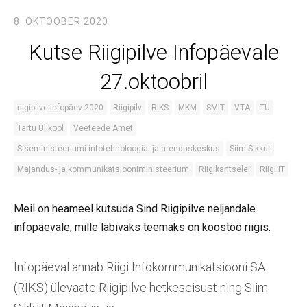
8. OKTOOBER 2020
Kutse Riigipilve Infopäevale
27.oktoobril
riigipilve infopäev 2020
Riigipilv
RIKS
MKM
SMIT
VTA
TÜ
Tartu Ülikool
Veeteede Amet
Siseministeeriumi infotehnoloogia- ja arenduskeskus
Siim Sikkut
Majandus- ja kommunikatsiooniministeerium
Riigikantselei
Riigi IT
Meil on heameel kutsuda Sind Riigipilve neljandale
infopäevale, mille läbivaks teemaks on koostöö riigis.
Infopäeval annab Riigi Infokommunikatsiooni SA
(RIKS) ülevaate Riigipilve hetkeseisust ning Siim