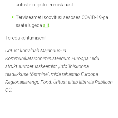
ürituste registreerimislauast.
Terviseameti soovitusi sesoses COVID-19-ga
saate lugeda
siit
.
Toreda kohtumiseni!
Üritust korraldab Majandus- ja
Kommunikatsiooniministeerium Euroopa Liidu
struktuuritoetusskeemist „Infoühiskonna
teadlikkuse tõstmine“, mida rahastab Euroopa
Regionaalarengu Fond. Üritust aitab läbi viia Publicon
OÜ.