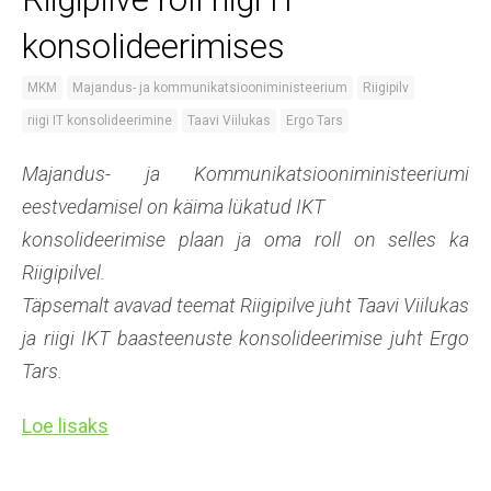
konsolideerimises
MKM
Majandus- ja kommunikatsiooniministeerium
Riigipilv
riigi IT konsolideerimine
Taavi Viilukas
Ergo Tars
Majandus- ja Kommunikatsiooniministeeriumi
eestvedamisel on käima lükatud IKT
konsolideerimise plaan ja oma roll on selles ka
Riigipilvel.
Täpsemalt avavad teemat Riigipilve juht Taavi Viilukas
ja riigi IKT baasteenuste konsolideerimise juht Ergo
Tars.
Loe lisaks