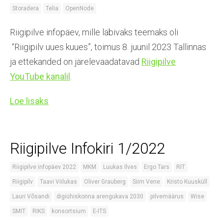
Storadera
Telia
OpenNode
Riigipilve infopäev, mille läbivaks teemaks oli
“Riigipilv uues kuues”, toimus 8. juunil 2023 Tallinnas
ja ettekanded on järelevaadatavad
Riigipilve
YouTube kanalil
.
Loe lisaks
Riigipilve Infokiri 1/2022
Riigipilve infopäev 2022
MKM
Luukas Ilves
Ergo Tars
RIT
Riigipilv
Taavi Viilukas
Oliver Grauberg
Siim Vene
Kristo Kuusküll
Lauri Võsandi
digiühiskonna arengukava 2030
pilvemäärus
Wise
SMIT
RIKS
konsortsium
E-ITS