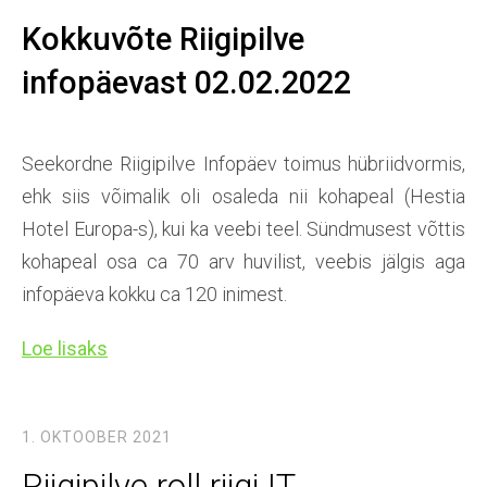
Kokkuvõte Riigipilve
infopäevast 02.02.2022
Seekordne Riigipilve Infopäev toimus hübriidvormis,
ehk siis võimalik oli osaleda nii kohapeal (Hestia
Hotel Europa-s), kui ka veebi teel. Sündmusest võttis
kohapeal osa ca 70 arv huvilist, veebis jälgis aga
infopäeva kokku ca 120 inimest.
Loe lisaks
1. OKTOOBER 2021
Riigipilve roll riigi IT