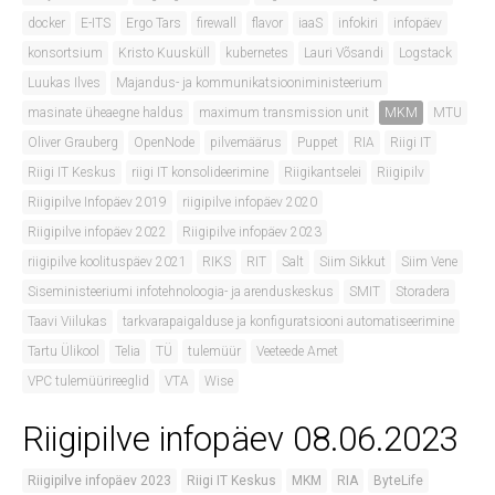
docker
E-ITS
Ergo Tars
firewall
flavor
iaaS
infokiri
infopäev
konsortsium
Kristo Kuusküll
kubernetes
Lauri Võsandi
Logstack
Luukas Ilves
Majandus- ja kommunikatsiooniministeerium
masinate üheaegne haldus
maximum transmission unit
MKM
MTU
Oliver Grauberg
OpenNode
pilvemäärus
Puppet
RIA
Riigi IT
Riigi IT Keskus
riigi IT konsolideerimine
Riigikantselei
Riigipilv
Riigipilve Infopäev 2019
riigipilve infopäev 2020
Riigipilve infopäev 2022
Riigipilve infopäev 2023
riigipilve koolituspäev 2021
RIKS
RIT
Salt
Siim Sikkut
Siim Vene
Siseministeeriumi infotehnoloogia- ja arenduskeskus
SMIT
Storadera
Taavi Viilukas
tarkvarapaigalduse ja konfiguratsiooni automatiseerimine
Tartu Ülikool
Telia
TÜ
tulemüür
Veeteede Amet
VPC tulemüürireeglid
VTA
Wise
Riigipilve infopäev 08.06.2023
Riigipilve infopäev 2023
Riigi IT Keskus
MKM
RIA
ByteLife