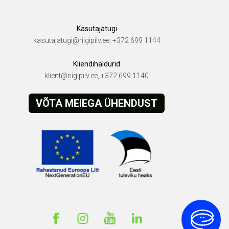
Kasutajatugi
kasutajatugi@riigipilv.ee, +372 699 1144
Kliendihaldurid
klient@riigipilv.ee, +372 699 1140
VÕTA MEIEGA ÜHENDUST