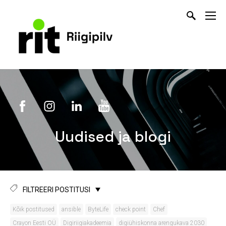
Uudised ja blogi
FILTREERI POSTITUSI
Kõik postitused
ansible
ByteLife
check point
Chef
Crayon Eesti OÜ
Digiriigiakadeemia
digiühiskonna arengukava 2030