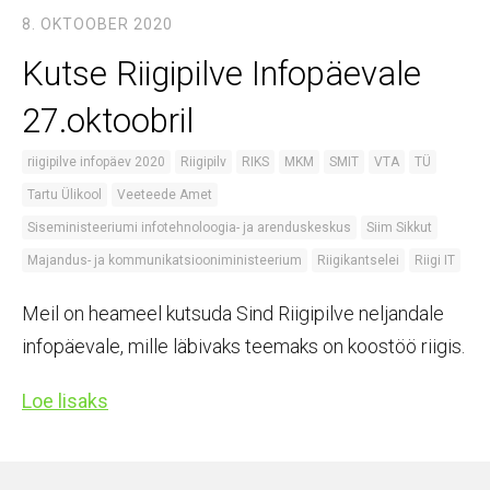
8. OKTOOBER 2020
Kutse Riigipilve Infopäevale
27.oktoobril
riigipilve infopäev 2020
Riigipilv
RIKS
MKM
SMIT
VTA
TÜ
Tartu Ülikool
Veeteede Amet
Siseministeeriumi infotehnoloogia- ja arenduskeskus
Siim Sikkut
Majandus- ja kommunikatsiooniministeerium
Riigikantselei
Riigi IT
Meil on heameel kutsuda Sind Riigipilve neljandale
infopäevale, mille läbivaks teemaks on koostöö riigis.
Loe lisaks