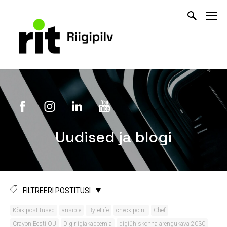
Uudised ja blogi
FILTREERI POSTITUSI
Kõik postitused
ansible
ByteLife
check point
Chef
Crayon Eesti OÜ
Digiriigiakadeemia
digiühiskonna arengukava 2030