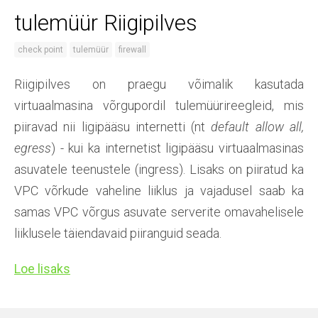
tulemüür Riigipilves
check point
tulemüür
firewall
Riigipilves on praegu võimalik kasutada
virtuaalmasina võrgupordil tulemüürireegleid, mis
piiravad nii ligipääsu internetti (nt
default allow all,
egress
) - kui ka internetist ligipääsu virtuaalmasinas
asuvatele teenustele (ingress). Lisaks on piiratud ka
VPC võrkude vaheline liiklus ja vajadusel saab ka
samas VPC võrgus asuvate serverite omavahelisele
liiklusele täiendavaid piiranguid seada.
Loe lisaks