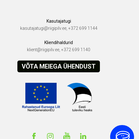
Kasutajatugi
kasutajatugi@riigipilv.ee, +372 699 1144
Kliendihaldurid
klient@riigipilv.ee, +372 699 1140
VÕTA MEIEGA ÜHENDUST