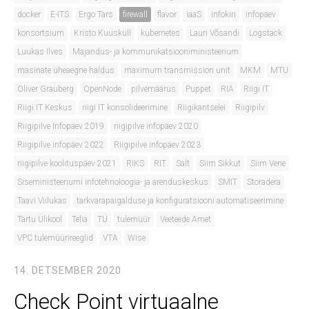
docker
E-ITS
Ergo Tars
firewall
flavor
iaaS
infokiri
infopäev
konsortsium
Kristo Kuusküll
kubernetes
Lauri Võsandi
Logstack
Luukas Ilves
Majandus- ja kommunikatsiooniministeerium
masinate üheaegne haldus
maximum transmission unit
MKM
MTU
Oliver Grauberg
OpenNode
pilvemäärus
Puppet
RIA
Riigi IT
Riigi IT Keskus
riigi IT konsolideerimine
Riigikantselei
Riigipilv
Riigipilve Infopäev 2019
riigipilve infopäev 2020
Riigipilve infopäev 2022
Riigipilve infopäev 2023
riigipilve koolituspäev 2021
RIKS
RIT
Salt
Siim Sikkut
Siim Vene
Siseministeeriumi infotehnoloogia- ja arenduskeskus
SMIT
Storadera
Taavi Viilukas
tarkvarapaigalduse ja konfiguratsiooni automatiseerimine
Tartu Ülikool
Telia
TÜ
tulemüür
Veeteede Amet
VPC tulemüürireeglid
VTA
Wise
14. DETSEMBER 2020
Check Point virtuaalne