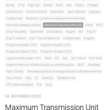
docker
E-ITS
Ergo Tars
firewall
flavor
iaaS
infokiri
infopäev
konsortsium
Kristo Kuusküll
kubernetes
Lauri Võsandi
Logstack
Luukas Ilves
Majandus- ja kommunikatsiooniministeerium
masinate üheaegne haldus
maximum transmission unit
MKM
MTU
Oliver Grauberg
OpenNode
pilvemäärus
Puppet
RIA
Riigi IT
Riigi IT Keskus
riigi IT konsolideerimine
Riigikantselei
Riigipilv
Riigipilve Infopäev 2019
riigipilve infopäev 2020
Riigipilve infopäev 2022
Riigipilve infopäev 2023
riigipilve koolituspäev 2021
RIKS
RIT
Salt
Siim Sikkut
Siim Vene
Siseministeeriumi infotehnoloogia- ja arenduskeskus
SMIT
Storadera
Taavi Viilukas
tarkvarapaigalduse ja konfiguratsiooni automatiseerimine
Tartu Ülikool
Telia
TÜ
tulemüür
Veeteede Amet
VPC tulemüürireeglid
VTA
Wise
24. NOVEMBER 2020
Maximum Transmission Unit