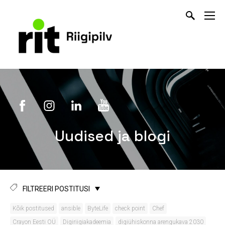
Uudised ja blogi
FILTREERI POSTITUSI
Kõik postitused
ansible
ByteLife
check point
Chef
Crayon Eesti OÜ
Digiriigiakadeemia
digiühiskonna arengukava 2030