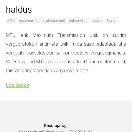
haldus
MTU
maximum transmission unit
kubernetes
docker
flavor
MTU, ehk Maximum Transmission Unit, on suurim
võrguprotokolli andmete ühik, mida saab edastada ühe
võrgukihi transaktsioonina konkreetses võrgusegmendis.
Valesti valitud MTU võib põhjustada IP fragmenteerumist,
mis võib degradeerida võrgu kvaliteeti.*
Loe lisaks
Kasutajatugi