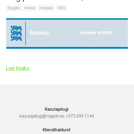
Riigipilv
infokiri
infopäev
RIKS
Loe lisaks
Kasutajatugi
kasutajatugi@riigipilv.ee, +372 699 1144
Kliendihaldurid