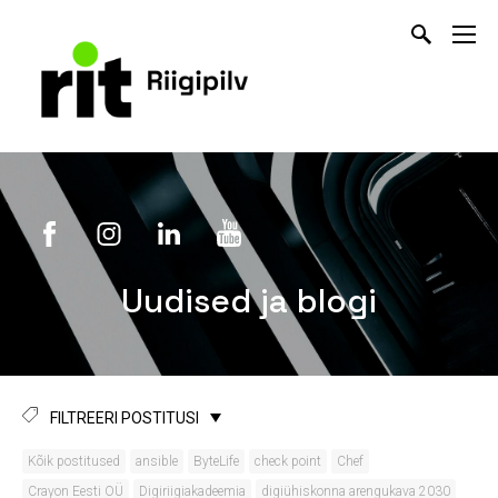
Uudised ja blogi
FILTREERI POSTITUSI
Kõik postitused
ansible
ByteLife
check point
Chef
Crayon Eesti OÜ
Digiriigiakadeemia
digiühiskonna arengukava 2030