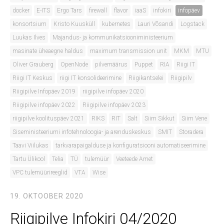
docker
E-ITS
Ergo Tars
firewall
flavor
iaaS
infokiri
infopäev
konsortsium
Kristo Kuusküll
kubernetes
Lauri Võsandi
Logstack
Luukas Ilves
Majandus- ja kommunikatsiooniministeerium
masinate üheaegne haldus
maximum transmission unit
MKM
MTU
Oliver Grauberg
OpenNode
pilvemäärus
Puppet
RIA
Riigi IT
Riigi IT Keskus
riigi IT konsolideerimine
Riigikantselei
Riigipilv
Riigipilve Infopäev 2019
riigipilve infopäev 2020
Riigipilve infopäev 2022
Riigipilve infopäev 2023
riigipilve koolituspäev 2021
RIKS
RIT
Salt
Siim Sikkut
Siim Vene
Siseministeeriumi infotehnoloogia- ja arenduskeskus
SMIT
Storadera
Taavi Viilukas
tarkvarapaigalduse ja konfiguratsiooni automatiseerimine
Tartu Ülikool
Telia
TÜ
tulemüür
Veeteede Amet
VPC tulemüürireeglid
VTA
Wise
19. OKTOOBER 2020
Riigipilve Infokiri 04/2020