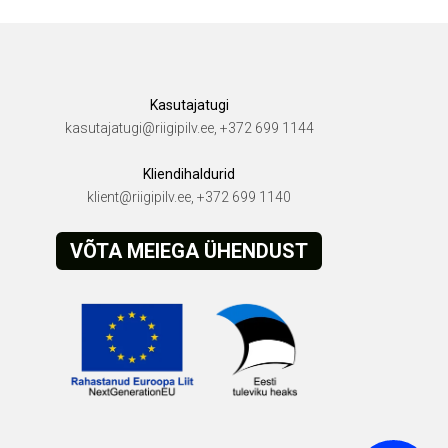
Kasutajatugi
kasutajatugi@riigipilv.ee, +372 699 1144
Kliendihaldurid
klient@riigipilv.ee, +372 699 1140
VÕTA MEIEGA ÜHENDUST