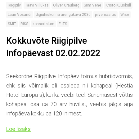
Riigipilv
Taavi Viilukas
Oliver Grauberg
Siim Vene
Kristo Kuusküll
Lauri Võsandi
digiühiskonna arengukava 2030
pilvemäärus
Wise
SMIT
RIKS
konsortsium
E-ITS
Kokkuvõte Riigipilve
infopäevast 02.02.2022
Seekordne Riigipilve Infopäev toimus hübriidvormis,
ehk siis võimalik oli osaleda nii kohapeal (Hestia
Hotel Europa-s), kui ka veebi teel. Sündmusest võttis
kohapeal osa ca 70 arv huvilist, veebis jälgis aga
infopäeva kokku ca 120 inimest.
Loe lisaks