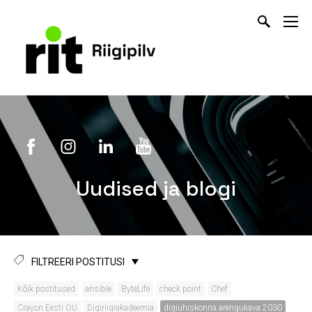
Uudised ja blogi
FILTREERI POSTITUSI
Kõik postitused
ansible
ByteLife
check point
Chef
Crayon Eesti OÜ
Digiriigiakadeemia
digiühiskonna arengukava 2030