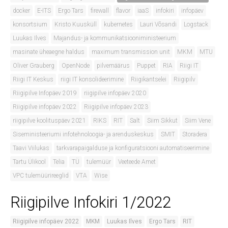
docker
E-ITS
Ergo Tars
firewall
flavor
iaaS
infokiri
infopäev
konsortsium
Kristo Kuusküll
kubernetes
Lauri Võsandi
Logstack
Luukas Ilves
Majandus- ja kommunikatsiooniministeerium
masinate üheaegne haldus
maximum transmission unit
MKM
MTU
Oliver Grauberg
OpenNode
pilvemäärus
Puppet
RIA
Riigi IT
Riigi IT Keskus
riigi IT konsolideerimine
Riigikantselei
Riigipilv
Riigipilve Infopäev 2019
riigipilve infopäev 2020
Riigipilve infopäev 2022
Riigipilve infopäev 2023
riigipilve koolituspäev 2021
RIKS
RIT
Salt
Siim Sikkut
Siim Vene
Siseministeeriumi infotehnoloogia- ja arenduskeskus
SMIT
Storadera
Taavi Viilukas
tarkvarapaigalduse ja konfiguratsiooni automatiseerimine
Tartu Ülikool
Telia
TÜ
tulemüür
Veeteede Amet
VPC tulemüürireeglid
VTA
Wise
Riigipilve Infokiri 1/2022
Riigipilve infopäev 2022
MKM
Luukas Ilves
Ergo Tars
RIT