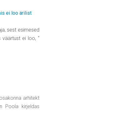
s ei loo ärilist
aja, sest esimesed
väärtust ei loo, “
 osakonna arhitekt
n Poola kirjeldas