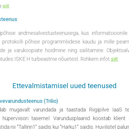
ab
siit
.
steenus
ipõhise andmesalvestusteenusega, kus informatsioonile 
 protokolli põhise programmliidese kaudu ja mille pea
ide ja varukoopiate hoidmine ning säilitamine. Objektsa
lähtudes ISKE H turbeastme nõuetest
. Rohkem infot
siit
.
Ettevalmistamisel uued teenused
lvevarundusteenus (Trilio)
ab mugavalt varundada ja taastada Riigipilve IaaS t
d hüperviisori tasemel. Varundusplaanid koostab klient
tida nii "Tallinn1" saidis kui "Harku1" saidis. Huvilistel p