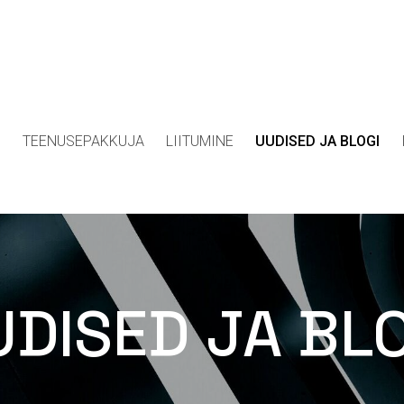
D
TEENUSEPAKKUJA
LIITUMINE
UUDISED JA BLOGI
DISED JA BL