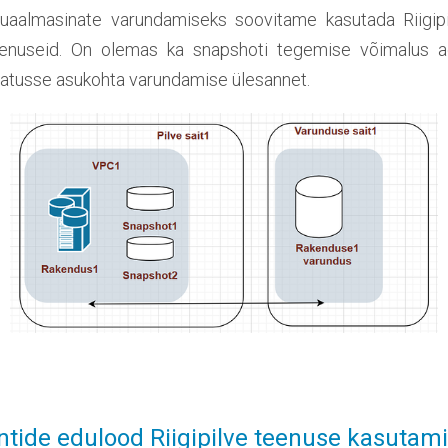
tuaalmasinate varundamiseks soovitame kasutada Riigipi
enuseid. On olemas ka snapshoti tegemise võimalus a
tusse asukohta varundamise ülesannet.
ntide edulood Riigipilve teenuse kasutam