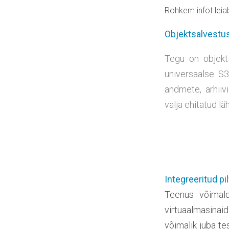
Rohkem infot lei
Objektsalvestu
Tegu on objekt
universaalse S3
andmete, arhiiv
välja ehitatud 
Integreeritud pi
Teenus võimald
virtuaalmasinai
võimalik juba tes