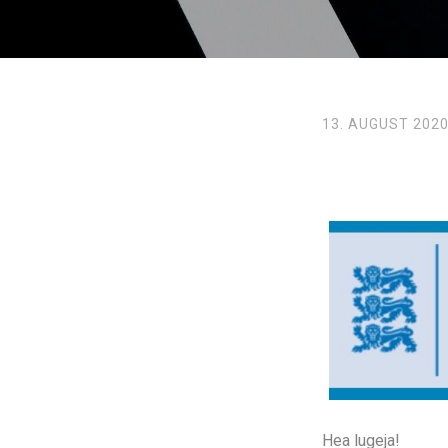
13. AUGUST 202
Hea lugeja!