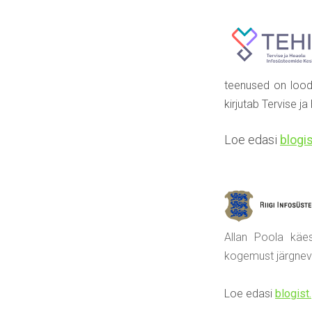
teenused on loodu
kirjutab Tervise 
Loe edasi
blogi
Allan Poola käes
kogemust järgneva
Loe edasi
blogist.