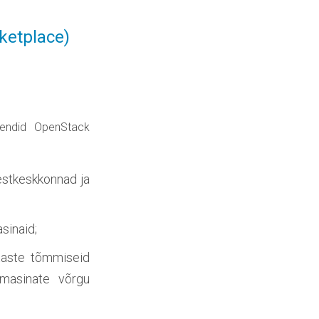
ketplace)
iendid OpenStack
estkeskkonnad ja
sinaid;
etaste tõmmiseid
almasinate võrgu