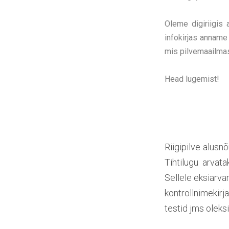
Oleme digiriigis
infokirjas anname
mis pilvemaailmas
Head lugemist!
Riigipilve alusn
Tihtilugu arvat
Sellele eksiarv
kontrollnimeki
testid jms oleksi