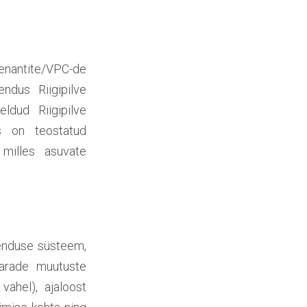
antite/VPC-de
ndus Riigipilve
ldud Riigipilve
is on teostatud
 milles asuvate
henduse süsteem,
varade muutuste
vahel), ajaloost