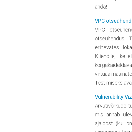
anda!
VPC otseühendu
VPC otseühen
otseühendus. T
erinevates lok
Kliendile, kel
kõrgekäideldav
virtuaalmasinat
Testimiseks ava
Vulnerability Vi
Arvutivõrkude t
mis annab ülev
ajaloost (kui o