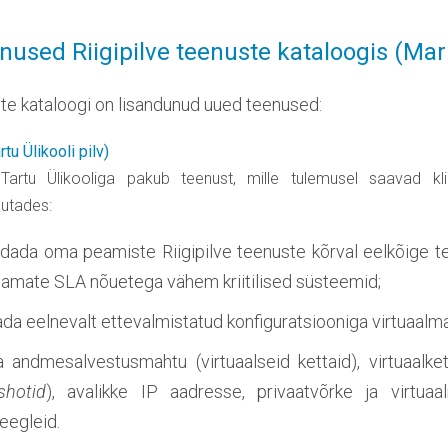
nused Riigipilve teenuste kataloogis (Mar
ste kataloogi on lisandunud uued teenused:
tu Ülikooli pilv)
artu Ülikooliga pakub teenust, mille tulemusel saavad kl
sutades:
ldada oma peamiste Riigipilve teenuste kõrval eelkõige t
amate SLA nõuetega vähem kriitilised süsteemid;
ada eelnevalt ettevalmistatud konfiguratsiooniga virtuaalma
ta andmesalvestusmahtu (virtuaalseid kettaid), virtuaalk
shotid
), avalikke IP aadresse, privaatvõrke ja virtua
eegleid.