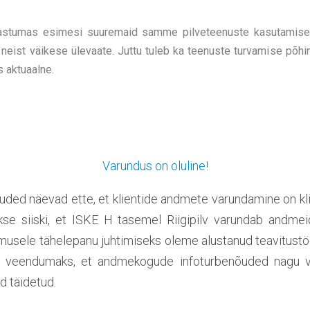
 astumas esimesi suuremaid samme pilveteenuste kasutamis
 neist väikese ülevaate. Juttu tuleb ka teenuste turvamise põhi
 aktuaalne.
Varundus on oluline!
õuded näevad ette, et klientide andmete varundamine on kl
akse siiski, et ISKE H tasemel Riigipilv varundab andmeid
amusele tähelepanu juhtimiseks oleme alustanud teavitust
rja veendumaks, et andmekogude infoturbenõuded nagu v
d täidetud.