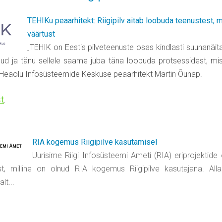
TEHIKu peaarhitekt: Riigipilv aitab loobuda teenustest, mi
väärtust
„TEHIK on Eestis pilveteenuste osas kindlasti suunanäit
d ja tänu sellele saame juba täna loobuda protsessidest, mis 
ja Heaolu Infosüsteemide Keskuse peaarhitekt Martin Õunap.
st
.
RIA kogemus Riigipilve kasutamisel
Uurisime Riigi Infosüsteemi Ameti (RIA) eriprojektide
t, milline on olnud RIA kogemus Riigipilve kasutajana. Alla
lt...