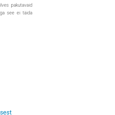
lves pakutavaid
ga see ei täida
isest