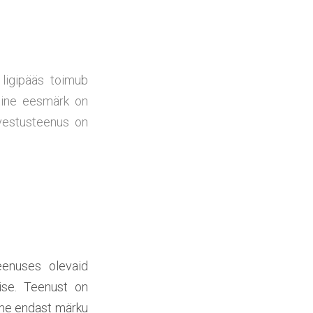
ligipääs toimub
mine eesmärk on
lvestusteenus on
eenuses olevaid
 ise. Teenust on
alume endast märku