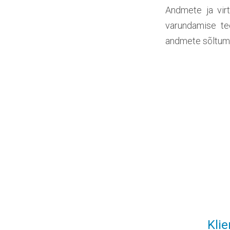
Andmete ja vir
varundamise te
andmete sõltuma
Klie