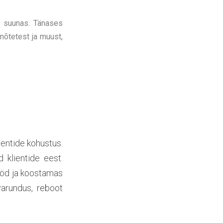
e suunas. Tänases
mõtetest ja muust,
ientide kohustus.
 klientide eest.
ööd ja koostamas
arundus, reboot