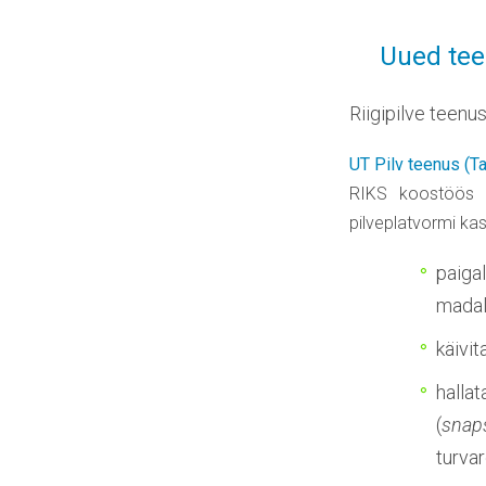
Uued tee
Riigipilve teenu
UT Pilv teenus (Tar
RIKS koostöös T
pilveplatvormi ka
paiga
madal
käivit
halla
(
snap
turvar