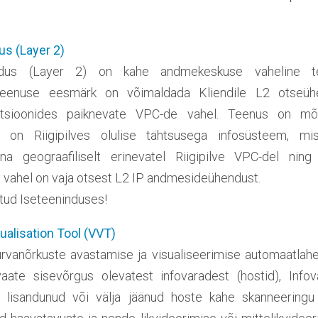
s (Layer 2)
dus (Layer 2) on kahe andmekeskuse vaheline ten
eenuse eesmärk on võimaldada Kliendile L2 otseühe
atsioonides paiknevate VPC-de vahel. Teenus on mõe
lel on Riigipilves olulise tähtsusega infosüsteem, m
ana geograafiliselt erinevatel Riigipilve VPC-del ning
e vahel on vaja otsest L2 IP andmesideühendust.
tud Iseteeninduses!
zualisation Tool (VVT)
urvanõrkuste avastamise ja visualiseerimise automaatla
aate sisevõrgus olevatest infovaradest (hostid), Info
n lisandunud või välja jäänud hoste kahe skanneeringu 