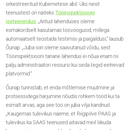
orkestreeritud Kubernetese abil. Üks neist
teenustest on näiteks
Tööinspektsiooni
iseteenindus
. „Antud lahenduses oleme
esmakordselt kasutamas töövoogusid, millega
automaatselt teostada testimisi ja paigaldusi,“ lausub
Õunap. „Juba siin oleme saavutanud võidu, sest
Tööinspektsiooni tänane lahendus ei nõua enam nii
palju administraatori ressursi kui seda tegid eelnevad
platvormid.“
Õunap tunnistab, et enda mõtlemise muutmine ja
protsessidega harjumine nõudis rohkem tööd kui ta
esmalt arvas, aga see töö on juba vilja kandnud.
„Kaugemas tulevikus näeme, et Riigipilve PAAS ja
tulevikus ka SAAS teenused aitavad meil liikuda