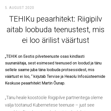
5. AUGUST 2020
TEHIKu peaarhitekt: Riigipilv
aitab loobuda teenustest, mis
ei loo ärilist väärtust
„TEHIK on Eestis pilveteenuste osas kindlasti
suunanäitaja, sest esimesed teenused on loodud ja tänu
sellele saame juba täna loobuda protsessidest, mis
väärtust ei loo, “ kirjutab Tervise ja Heaolu Infosüsteemide
Keskuse peaarhitekt Martin Õunap.
„Tänu heale koostööle Riigipilve partneritega oleme
välja töötanud Kubernetese teenuse – just see