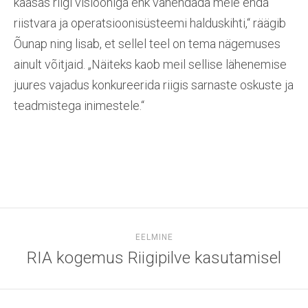
kaasas riigi visiooniga ehk vähendada meie enda
riistvara ja operatsioonisüsteemi halduskihti,“ räägib
Õunap ning lisab, et sellel teel on tema nägemuses
ainult võitjaid. „Näiteks kaob meil sellise lähenemise
juures vajadus konkureerida riigis sarnaste oskuste ja
teadmistega inimestele.“
EELMINE
RIA kogemus Riigipilve kasutamisel