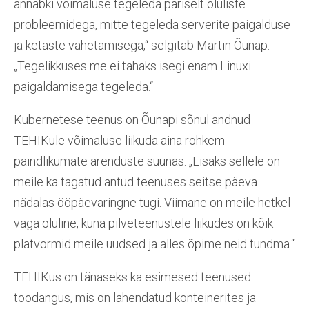
annabki võimaluse tegeleda päriselt oluliste
probleemidega, mitte tegeleda serverite paigalduse
ja ketaste vahetamisega,“ selgitab Martin Õunap.
„Tegelikkuses me ei tahaks isegi enam Linuxi
paigaldamisega tegeleda.“
Kubernetese teenus on Õunapi sõnul andnud
TEHIKule võimaluse liikuda aina rohkem
paindlikumate arenduste suunas. „Lisaks sellele on
meile ka tagatud antud teenuses seitse päeva
nädalas ööpäevaringne tugi. Viimane on meile hetkel
väga oluline, kuna pilveteenustele liikudes on kõik
platvormid meile uudsed ja alles õpime neid tundma.“
TEHIKus on tänaseks ka esimesed teenused
toodangus, mis on lahendatud konteinerites ja