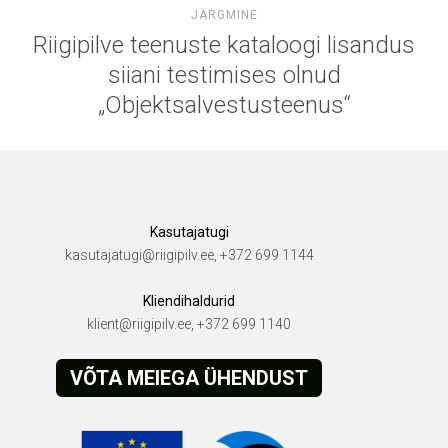
JÄRGMINE
Riigipilve teenuste kataloogi lisandus
siiani testimises olnud
„Objektsalvestusteenus“
Kasutajatugi
kasutajatugi@riigipilv.ee, +372 699 1144
Kliendihaldurid
klient@riigipilv.ee, +372 699 1140
VÕTA MEIEGA ÜHENDUST