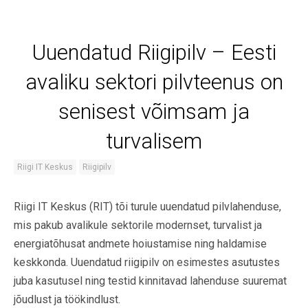
Uuendatud Riigipilv – Eesti
avaliku sektori pilvteenus on
senisest võimsam ja
turvalisem
Riigi IT Keskus
Riigipilv
Riigi IT Keskus (RIT) tõi turule uuendatud pilvlahenduse,
mis pakub avalikule sektorile modernset, turvalist ja
energiatõhusat andmete hoiustamise ning haldamise
keskkonda. Uuendatud riigipilv on esimestes asutustes
juba kasutusel ning testid kinnitavad lahenduse suuremat
jõudlust ja töökindlust.