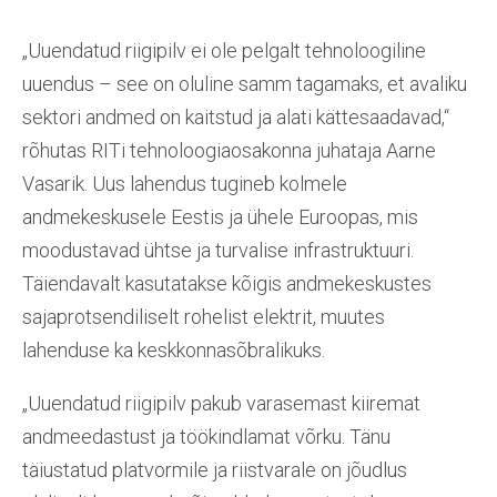
„Uuendatud riigipilv ei ole pelgalt tehnoloogiline
uuendus – see on oluline samm tagamaks, et avaliku
sektori andmed on kaitstud ja alati kättesaadavad,“
rõhutas RITi tehnoloogiaosakonna juhataja Aarne
Vasarik. Uus lahendus tugineb kolmele
andmekeskusele Eestis ja ühele Euroopas, mis
moodustavad ühtse ja turvalise infrastruktuuri.
Täiendavalt kasutatakse kõigis andmekeskustes
sajaprotsendiliselt rohelist elektrit, muutes
lahenduse ka keskkonnasõbralikuks.
„Uuendatud riigipilv pakub varasemast kiiremat
andmeedastust ja töökindlamat võrku. Tänu
täiustatud platvormile ja riistvarale on jõudlus