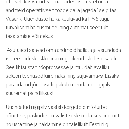
oluliselt kasvanud, võimaldades asutustel oma
andmeid operatiivselt töödelda ja jagada,“ selgitas
Vasarik. Uuenduste hulka kuuluvad ka IPv6 tugi,
turvalisem haldusmudel ning automatiseeritult
taastamise võimekus.
Asutused saavad oma andmeid hallata ja varundada
iseteeninduskeskkonna ning rakendusliidese kaudu.
See lihtsustab tööprotsesse ja muudab avaliku
sektori teenused kiiremaks ning sujuvamaks. Lisaks
parandatud jõudlusele pakub uuendatud riigipilv
suuremat paindlikkust.
Uuendatud riigipilv vastab kõrgetele infoturbe
nõuetele, pakkudes turvalist keskkonda, kus andmete
hoiustamine ja haldamine on täielikult Eesti riigi