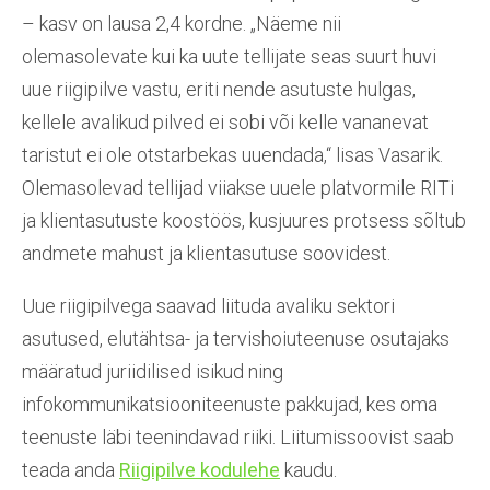
– kasv on lausa 2,4 kordne. „Näeme nii
olemasolevate kui ka uute tellijate seas suurt huvi
uue riigipilve vastu, eriti nende asutuste hulgas,
kellele avalikud pilved ei sobi või kelle vananevat
taristut ei ole otstarbekas uuendada,“ lisas Vasarik.
Olemasolevad tellijad viiakse uuele platvormile RITi
ja klientasutuste koostöös, kusjuures protsess sõltub
andmete mahust ja klientasutuse soovidest.
Uue riigipilvega saavad liituda avaliku sektori
asutused, elutähtsa- ja tervishoiuteenuse osutajaks
määratud juriidilised isikud ning
infokommunikatsiooniteenuste pakkujad, kes oma
teenuste läbi teenindavad riiki. Liitumissoovist saab
teada anda
Riigipilve kodulehe
kaudu.