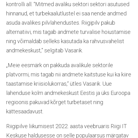
kontrolli all. “Mitmed avaliku sektori sektori asutused
hinnanud, et turbekaalutlustel ei saa nende andmed
asuda avalikes pilvlahendustes. Riigipilv pakub
alternatiivi, mis tagab andmete turvalise hoiustamise
ning võimaldab selleks kasutada ka rahvusvahelist
andmekeskust,” selgitab Vasarik.
„Meie eesmärk on pakkuda avalikule sektorile
platvormi, mis tagab nii andmete kaitstuse kui ka kiire
taastamise kriisiolukorras,“ ütles Vasarik. Uue
lahenduse kolm andmekeskust Eestis ja üks Euroopa
regioonis pakuvad kõrget turbetaset ning
kättesaadavust.
Riigipilve liikumisest 2022. aasta veebruaris Riigi IT
Keskuse haldusesse on selle populaarsus märgatav