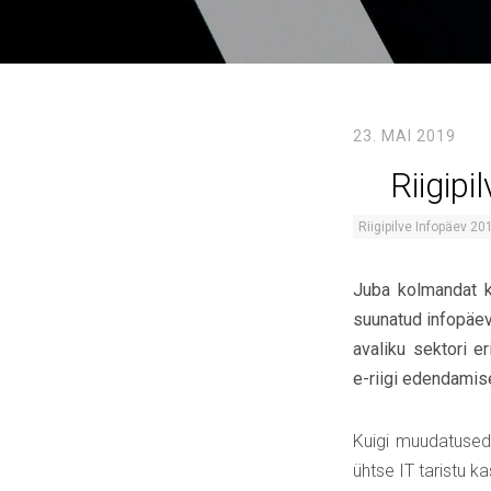
23. MAI 2019
Riigipi
Riigipilve Infopäev 20
Juba kolmandat ko
suunatud infopäeva
avaliku sektori e
e-riigi edendami
Kuigi muudatused
ühtse IT taristu k