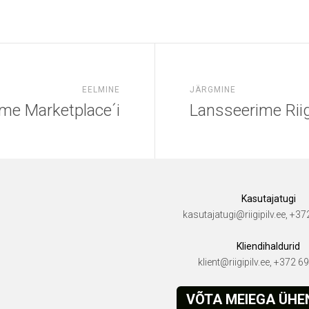
EELMINE
JÄRGMINE
me Marketplace´i
Lansseerime Riigi
Kasutajatugi
kasutajatugi@riigipilv.ee, +3
Kliendihaldurid
klient@riigipilv.ee, +372 
VÕTA MEIEGA ÜH