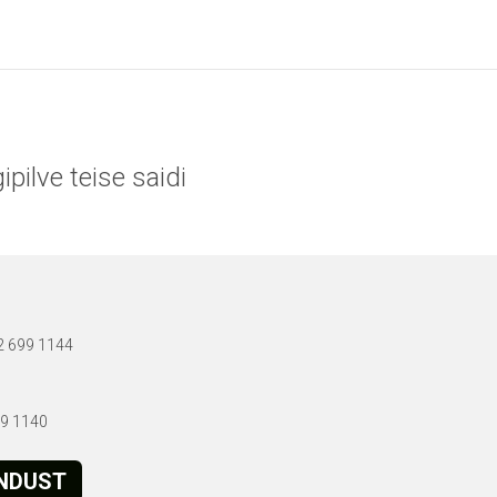
pilve teise saidi
72 699 1144
699 1140
ENDUST