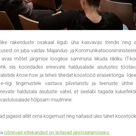
lbulike rakenduste osakaal liigub üha kasvavas trendis ning
kusest on juba valdav. Majandus- ja Kommunikatsiooniministeer
r avas mõtet järgmise loogilise sammuna liikuda riikliku IT-k
ehk siis koondades erinevate haldusalade asutustes töötav
alistide
know-how
ja tehes tihedat koostööd erasektoriga. Idee
e-riigi tingimustele vastava pilvetaristu ja teenuste ühtn
inevate haldusala asutuste vahel, et seeläbi tagada kuluefekti
e vastutusalade hõlpsam muutmine.
ad jagasid altilt oma kogemust ning näitasid üles tahet koostööks
va
põnevad ettekanded on leitavad järelvaatamiseks.