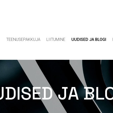
D
TEENUSEPAKKUJA
LIITUMINE
UUDISED JA BLOGI
DISED JA BL