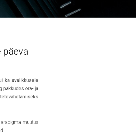
se päeva
ui ka avalikkusele
ng pakkudes era- ja
mõtetevahetamiseks
 paradigma muutus
ud.