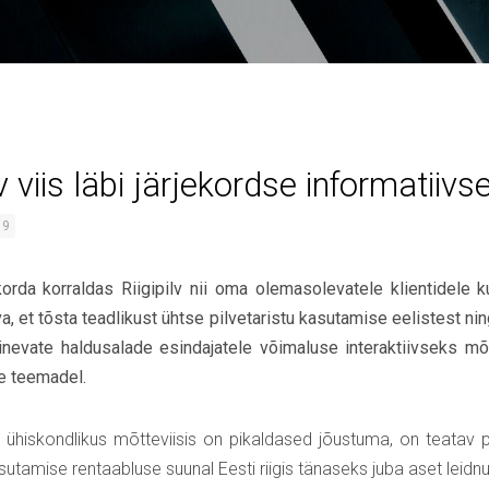
lv viis läbi järjekordse informatiiv
19
rda korraldas Riigipilv nii oma olemasolevatele klientidele k
, et tõsta teadlikust ühtse pilvetaristu kasutamise eelistest ni
rinevate haldusalade esindajatele võimaluse interaktiivseks 
se teemadel.
 ühiskondlikus mõtteviisis on pikaldased jõustuma, on teatav
asutamise rentaabluse suunal Eesti riigis tänaseks juba aset leidn