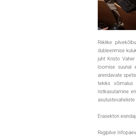
Riiklike pilvekõ
dubleerimise kulu
juht Kristo Vahe
loomise suunal 
arendavate spetsi
tekiks võimalus 
ristkasutamine er
asutustevahelist
Erasektori esindaj
Riigipilve Infopäe