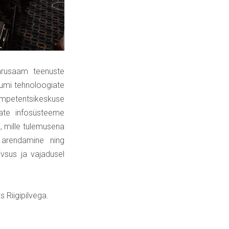
 arusaam teenuste
iumi tehnoloogiate
ompetentsikeskuse
ate infosüsteeme
, mille tulemusena
e arendamine ning
ivsus ja vajadusel
 Riigipilvega.