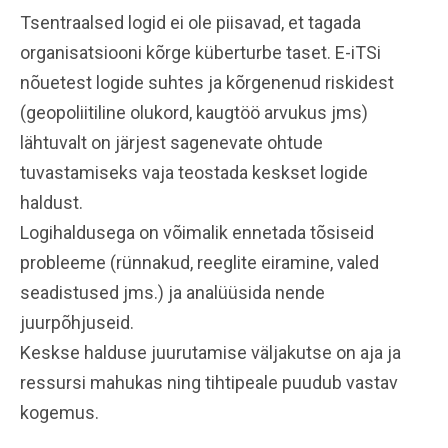
Tsentraalsed logid ei ole piisavad, et tagada
organisatsiooni kõrge küberturbe taset. E-iTSi
nõuetest logide suhtes ja kõrgenenud riskidest
(geopoliitiline olukord, kaugtöö arvukus jms)
lähtuvalt on järjest sagenevate ohtude
tuvastamiseks vaja teostada keskset logide
haldust.
Logihaldusega on võimalik ennetada tõsiseid
probleeme (rünnakud, reeglite eiramine, valed
seadistused jms.) ja analüüsida nende
juurpõhjuseid.
Keskse halduse juurutamise väljakutse on aja ja
ressursi mahukas ning tihtipeale puudub vastav
kogemus.