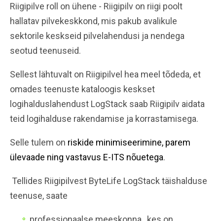
Riigipilve roll on ühene - Riigipilv on riigi poolt
hallatav pilvekeskkond, mis pakub avalikule
sektorile keskseid pilvelahendusi ja nendega
seotud teenuseid.
Sellest lähtuvalt on Riigipilvel hea meel tõdeda, et
omades teenuste kataloogis keskset
logihalduslahendust LogStack saab Riigipilv aidata
teid logihalduse rakendamise ja korrastamisega.
Selle tulem on
riskide minimiseerimine, parem
ülevaade ning vastavus E-ITS nõuetega
.
Tellides Riigipilvest ByteLife LogStack täishalduse
teenuse, saate
professionaalse meeskonna, kes on