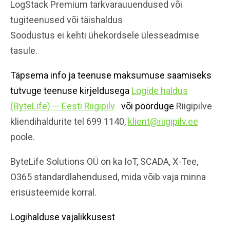
LogStack Premium tarkvarauuendused või
tugiteenused või täishaldus
Soodustus ei kehti ühekordsele ülesseadmise
tasule.
Täpsema info ja teenuse maksumuse saamiseks
tutvuge teenuse kirjeldusega
Logide haldus
(ByteLife) — Eesti Riigipilv
või pöörduge
Riigipilve
kliendihaldurite tel 699 1140,
klient@riigipilv.ee
poole.
ByteLife Solutions OÜ on ka IoT, SCADA, X-Tee,
O365 standardlahendused, mida võib vaja minna
erisüsteemide korral.
Logihalduse vajalikkusest