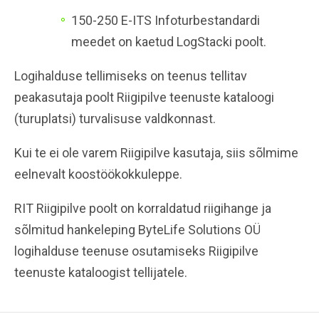
150-250 E-ITS Infoturbestandardi
meedet on kaetud LogStacki poolt.
Logihalduse tellimiseks on teenus tellitav
peakasutaja poolt Riigipilve teenuste kataloogi
(turuplatsi) turvalisuse valdkonnast.
Kui te ei ole varem Riigipilve kasutaja, siis sõlmime
eelnevalt koostöökokkuleppe.
RIT Riigipilve poolt on korraldatud riigihange ja
sõlmitud hankeleping ByteLife Solutions OÜ
logihalduse teenuse osutamiseks Riigipilve
teenuste kataloogist tellijatele.